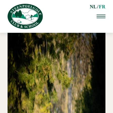
NL
FR