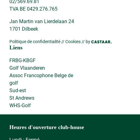
02/569.69.81
TVA BE 0429.276.765
Jan Martin van Lierdelaan 24
1701 Dilbeek
Politique de confidentialité
//
Cookies
// by
Liens
FRBG-KBGF
Golf Vlaanderen
Assoc Francophone Belge de
golf
Sud-est
St Andrews
WHS-Golf
Heures d'ouverture club-house
Lundi : Fermé