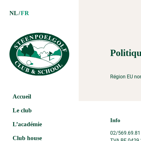
NL
FR
Politiq
Région EU non
Accueil
Le club
Info
L’académie
02/569.69.81
Club house
TVA BE 0429.