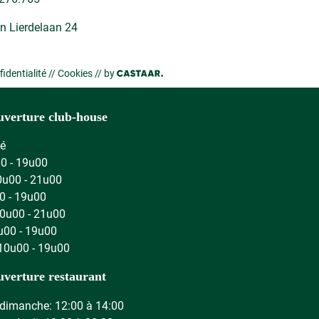
n Lierdelaan 24
fidentialité
//
Cookies
// by
uverture club-house
mé
00 - 19u00
0u00 - 21u00
0 - 19u00
10u00 - 21u00
u00 - 19u00
10u00 - 19u00
uverture restaurant
 dimanche: 12:00 à 14:00